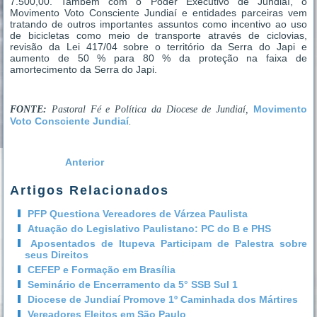
7.500,00. Também com o Poder Executivo de Jundiaí, o
Movimento Voto Consciente Jundiaí e entidades parceiras vem
tratando de outros importantes assuntos como incentivo ao uso
de bicicletas como meio de transporte através de ciclovias,
revisão da Lei 417/04 sobre o território da Serra do Japi e
aumento de 50 % para 80 % da proteção na faixa de
amortecimento da Serra do Japi.
Movimento
FONTE:
Pastoral Fé e Política da Diocese de Jundiaí,
Voto Consciente Jundiaí
.
Anterior
Artigos Relacionados
PFP Questiona Vereadores de Várzea Paulista
Atuação do Legislativo Paulistano: PC do B e PHS
Aposentados de Itupeva Participam de Palestra sobre
seus Direitos
CEFEP e Formação em Brasília
Seminário de Encerramento da 5° SSB Sul 1
Diocese de Jundiaí Promove 1º Caminhada dos Mártires
Vereadores Eleitos em São Paulo