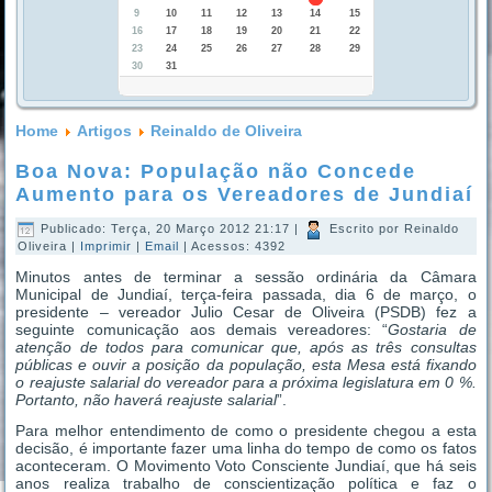
9
10
11
12
13
14
15
16
17
18
19
20
21
22
23
24
25
26
27
28
29
30
31
Home
Artigos
Reinaldo de Oliveira
Boa Nova: População não Concede
Aumento para os Vereadores de Jundiaí
Publicado: Terça, 20 Março 2012 21:17
|
Escrito por Reinaldo
Oliveira
|
Imprimir
|
Email
| Acessos: 4392
Minutos antes de terminar a sessão ordinária da Câmara
Municipal de Jundiaí, terça-feira passada, dia 6 de março, o
presidente – vereador Julio Cesar de Oliveira (PSDB) fez a
seguinte comunicação aos demais vereadores: “
Gostaria de
atenção de todos para comunicar que, após as três consultas
públicas e ouvir a posição da população, esta Mesa está fixando
o reajuste salarial do vereador para a próxima legislatura em 0 %.
Portanto, não haverá reajuste salarial
”.
Para melhor entendimento de como o presidente chegou a esta
decisão, é importante fazer uma linha do tempo de como os fatos
aconteceram. O Movimento Voto Consciente Jundiaí, que há seis
anos realiza trabalho de conscientização política e faz o