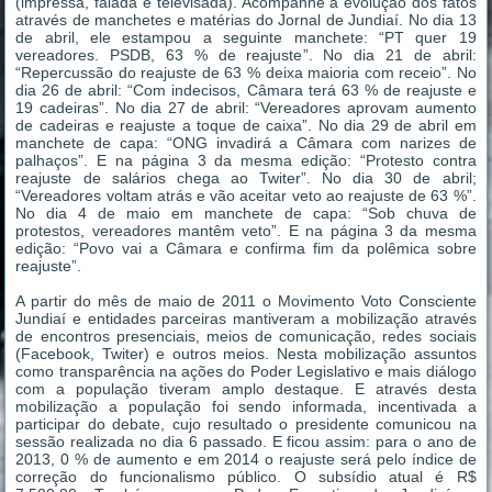
(impressa, falada e televisada). Acompanhe a evolução dos fatos
através de manchetes e matérias do Jornal de Jundiaí. No dia 13
de abril, ele estampou a seguinte manchete: “PT quer 19
vereadores. PSDB, 63 % de reajuste”. No dia 21 de abril:
“Repercussão do reajuste de 63 % deixa maioria com receio”. No
dia 26 de abril: “Com indecisos, Câmara terá 63 % de reajuste e
19 cadeiras”. No dia 27 de abril: “Vereadores aprovam aumento
de cadeiras e reajuste a toque de caixa”. No dia 29 de abril em
manchete de capa: “ONG invadirá a Câmara com narizes de
palhaços”. E na página 3 da mesma edição: “Protesto contra
reajuste de salários chega ao Twiter”. No dia 30 de abril;
“Vereadores voltam atrás e vão aceitar veto ao reajuste de 63 %”.
No dia 4 de maio em manchete de capa: “Sob chuva de
protestos, vereadores mantêm veto”. E na página 3 da mesma
edição: “Povo vai a Câmara e confirma fim da polêmica sobre
reajuste”.
A partir do mês de maio de 2011 o Movimento Voto Consciente
Jundiaí e entidades parceiras mantiveram a mobilização através
de encontros presenciais, meios de comunicação, redes sociais
(Facebook, Twiter) e outros meios. Nesta mobilização assuntos
como transparência na ações do Poder Legislativo e mais diálogo
com a população tiveram amplo destaque. E através desta
mobilização a população foi sendo informada, incentivada a
participar do debate, cujo resultado o presidente comunicou na
sessão realizada no dia 6 passado. E ficou assim: para o ano de
2013, 0 % de aumento e em 2014 o reajuste será pelo índice de
correção do funcionalismo público. O subsídio atual é R$