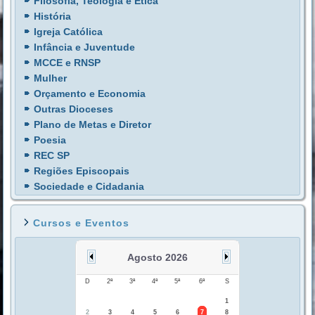
Filosofia, Teologia e Ética
História
Igreja Católica
Infância e Juventude
MCCE e RNSP
Mulher
Orçamento e Economia
Outras Dioceses
Plano de Metas e Diretor
Poesia
REC SP
Regiões Episcopais
Sociedade e Cidadania
Cursos e Eventos
Agosto 2026
D
2ª
3ª
4ª
5ª
6ª
S
1
2
3
4
5
6
7
8