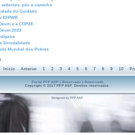
 ardentes, pés a caminho
alidade do Cuidado
ma EFPWR
Deum e a COP28
Deum 2023
ndígena
a Sinodalidade
nada Mundial dos Pobres
4
Início
Anterior
1
2
3
4
5
6
7
8
9
10
Pr
Portal PFP ASP
|
Reservado
|
Reservado
Copyright © 2017 PFP ASP. Direitos reservados.
Designed by PFP ASP.