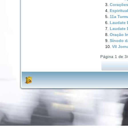
Corações
Espiritu
11a Tur
Laudate 
Laudate 
Oração I
Sínodo d
VII Jor
Página 1 de 3