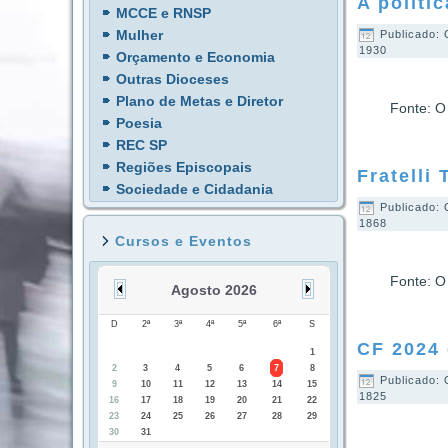
A políti
MCCE e RNSP
Mulher
Publicado: 
1930
Orçamento e Economia
Outras Dioceses
Plano de Metas e Diretor
Fonte: O
Poesia
REC SP
Regiões Episcopais
Fratelli 
Sociedade e Cidadania
Publicado: 
1868
Cursos e Eventos
Fonte: O
Agosto 2026
D
2ª
3ª
4ª
5ª
6ª
S
CF 2024
1
2
3
4
5
6
7
8
Publicado: 
9
10
11
12
13
14
15
1825
16
17
18
19
20
21
22
23
24
25
26
27
28
29
30
31