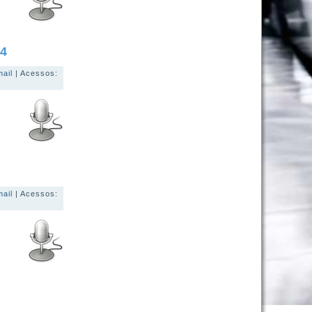
24
mail
| Acessos:
mail
| Acessos: