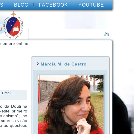
S
BLOG
FACEBOOK
YOUTUBE
O
membro online
Márcia M. de Castro
|
Email
|
do da Doutrina
este primeiro
tianismo”; no
 sobre a visão
ão às questões