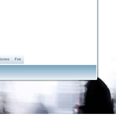
óximo
Fim