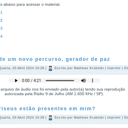
ks abaixo para acessar o material.
 1
 2
 3
 4
de um novo percurso, gerador de paz
Quarta, 03 Abril 2024 19:28
|
Escrito por Mathews Krubiniki
|
Imprimir
|
E
 arquivo de áudio nos foi enviado pela autor(a) tendo sua reprodução
autorizada pela Rádio 9 de Julho (AM 1.600 KHz / SP).
riseus estão presentes em mim?
Quarta, 03 Abril 2024 19:28
|
Escrito por Mathews Krubiniki
|
Imprimir
|
E