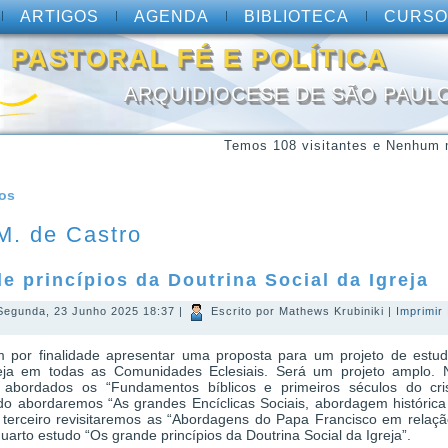
ARTIGOS
AGENDA
BIBLIOTECA
CURSO
PASTORAL FÉ E POLÍTICA
ARQUIDIOCESE DE SÃO PAUL
Temos 108 visitantes e Nenhum 
gos
M. de Castro
e princípios da Doutrina Social da Igreja
 Segunda, 23 Junho 2025 18:37
|
Escrito por Mathews Krubiniki
|
Imprimir
m por finalidade apresentar uma proposta para um projeto de estu
reja em todas as Comunidades Eclesiais. Será um projeto amplo. N
 abordados os “Fundamentos bíblicos e primeiros séculos do cris
o abordaremos “As grandes Encíclicas Sociais, abordagem histórica
o terceiro revisitaremos as “Abordagens do Papa Francisco em relaç
quarto estudo “Os grande princípios da Doutrina Social da Igreja”.