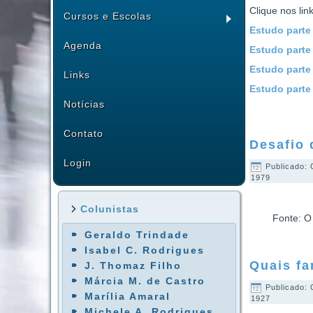
Clique nos lin
Cursos e Escolas
Estudo parte
Agenda
Estudo parte
Estudo parte
Links
Estudo parte
Notícias
Contato
Desafio 
Login
Publicado: 
1979
Colunistas
Fonte: O
Geraldo Trindade
Isabel C. Rodrigues
Quais fa
J. Thomaz Filho
Márcia M. de Castro
Publicado: 
Marília Amaral
1927
Michele A. Rodrigues