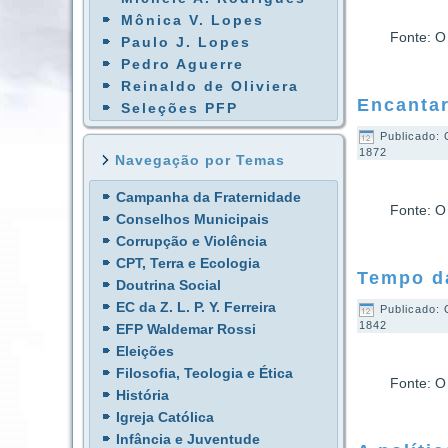
Mônica V. Lopes
Fonte: O
Paulo J. Lopes
Pedro Aguerre
Reinaldo de Oliviera
Encantar
Seleções PFP
Publicado: 
1872
Navegação por Temas
Campanha da Fraternidade
Fonte: O
Conselhos Municipais
Corrupção e Violência
CPT, Terra e Ecologia
Tempo d
Doutrina Social
EC da Z. L. P. Y. Ferreira
Publicado: 
1842
EFP Waldemar Rossi
Eleições
Filosofia, Teologia e Ética
Fonte: O
História
Igreja Católica
Infância e Juventude