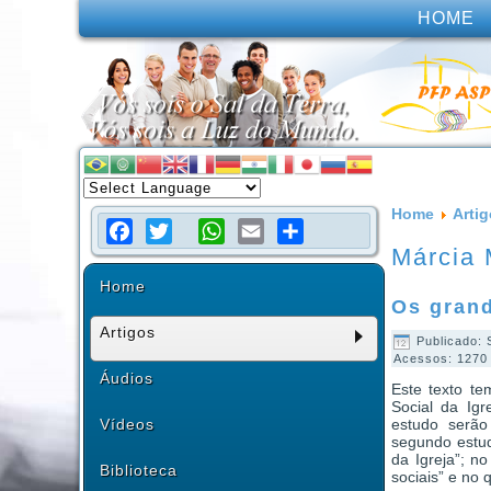
HOME
Home
Arti
Márcia 
Facebook
Twitter
WhatsApp
Email
Share
Home
Os grand
Artigos
Publicado:
Acessos: 1270
Áudios
Este texto te
Social da Ig
estudo serão
Vídeos
segundo estud
da Igreja”; n
Biblioteca
sociais” e no 