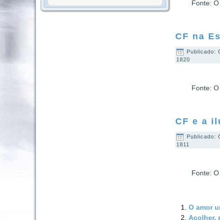
Fonte: O
CF na Es
Publicado: 
1820
Fonte: O
CF e a i
Publicado: 
1811
Fonte: O
O amor un
Acolher, 