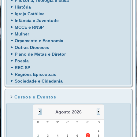
Filosofia, Teologia e Ética
História
Igreja Católica
Infância e Juventude
MCCE e RNSP
Mulher
Orçamento e Economia
Outras Dioceses
Plano de Metas e Diretor
Poesia
REC SP
Regiões Episcopais
Sociedade e Cidadania
Cursos e Eventos
Agosto 2026
D
2ª
3ª
4ª
5ª
6ª
S
1
2
3
4
5
6
7
8