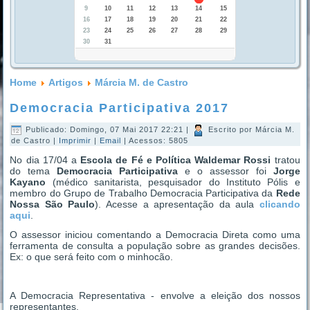
9
10
11
12
13
14
15
16
17
18
19
20
21
22
23
24
25
26
27
28
29
30
31
Home
Artigos
Márcia M. de Castro
Democracia Participativa 2017
Publicado: Domingo, 07 Mai 2017 22:21
|
Escrito por Márcia M.
de Castro
|
Imprimir
|
Email
| Acessos: 5805
No dia 17/04 a
Escola de Fé e Política Waldemar Rossi
tratou
do tema
Democracia Participativa
e o assessor foi
Jorge
Kayano
(médico sanitarista, pesquisador do Instituto Pólis e
membro do Grupo de Trabalho Democracia Participativa da
Rede
Nossa São Paulo
). Acesse a apresentação da aula
clicando
aqui
.
O assessor iniciou comentando a Democracia Direta como uma
ferramenta de consulta a população sobre as grandes decisões.
Ex: o que será feito com o minhocão.
A Democracia Representativa - envolve a eleição dos nossos
representantes.