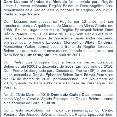
Dom Luciano Mendes de Almeida
foi nomeado para Região
Leste 1, recém chamada Região Belém, e Dom Angélico ficou
responsável pela Região leste 2, batizada de Região São Miguel
Paulista, hoje diocese.
Dom Luciano permaneceu na Região por 12 anos, até ser
transferido para a Arquidiocese de Mariana, em Minas Gerais, em
1988. Em seu lugar, assumiu a Região Episcopal Belém
Dom
Décio Pereira
. Em 21 de maio de 1997, Dom Décio Pereira foi
designado terceiro Bispo da Diocese de Santo André, deixando
em seu lugar o Vigário Episcopal Monsenhor
Wlater Caldeira
.
Monsenhor Walter permaneceu à frente da Região Episcopal
Belém por quatro anos e nove meses, quando foi substituído por
Dom Pedro Luiz Stringhini
, em abril de 2001.
Dom Pedro Luiz Stringhini ficou à frente da Região Episcopal
Belém de abril/2001 a dezembro de 2009. Em fevereiro de 2010,
Dom Pedro foi designado para Diocese de Franca (SP) e, em seu
lugar, assumiu a Região Episcopal Belém
Dom Edmar Peron
, no
dia 14 de março de 2010, permanecendo até Novembro de
2015, quando foi transferido para a Diocese de Paranaguá , no
Paraná.
No dia 28 de Maio de 2016,
Dom Luiz Carlos Dias
tomou posse
como Vigário Geral e Vigário Episcopal da Região Belém durante
a celebração de Corpus Christi.
Como está explicitado no marco de inauguração do Centro
Pastoral São José do Belém, a missão da Região Episcopal, bem