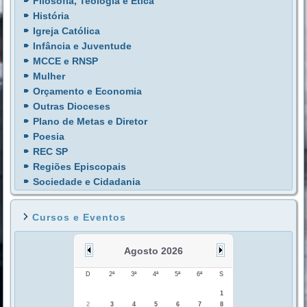
Filosofia, Teologia e Ética
História
Igreja Católica
Infância e Juventude
MCCE e RNSP
Mulher
Orçamento e Economia
Outras Dioceses
Plano de Metas e Diretor
Poesia
REC SP
Regiões Episcopais
Sociedade e Cidadania
Cursos e Eventos
Agosto 2026
D
2ª
3ª
4ª
5ª
6ª
S
1
2
3
4
5
6
7
8