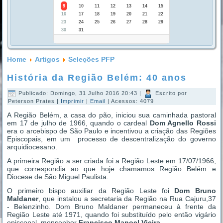
9
10
11
12
13
14
15
16
17
18
19
20
21
22
23
24
25
26
27
28
29
30
31
Home
Artigos
Seleções PFP
História da Região Belém: 40 anos
Publicado: Domingo, 31 Julho 2016 20:43
|
Escrito por
Peterson Prates
|
Imprimir
|
Email
| Acessos: 4079
A Região Belém, a casa do pão, iniciou sua caminhada pastoral
em 17 de julho de 1966, quando o cardeal
Dom Agnello Rossi
era o arcebispo de São Paulo e incentivou a criação das Regiões
Episcopais, em um processo de descentralização do governo
arquidiocesano.
A primeira Região a ser criada foi a Região Leste em 17/07/1966,
que correspondia ao que hoje chamamos Região Belém e
Diocese de São Miguel Paulista.
O primeiro bispo auxiliar da Região Leste foi
Dom Bruno
Maldaner
, que instalou a secretaria da Região na Rua Cajuru,37
- Belenzinho. Dom Bruno Maldaner permaneceu à frente da
Região Leste até 1971, quando foi substituído pelo então vigário
episcopal, monsenhor
Francisco Manoel Vieira
.