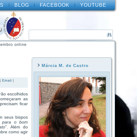
S
BLOG
FACEBOOK
YOUTUBE
O
embro online
Márcia M. de Castro
|
Email
|
rão escolhidos
 começaram as
precisam ficar
m seus bispos
ir para o bom
ato
”. Além do
obre como agir