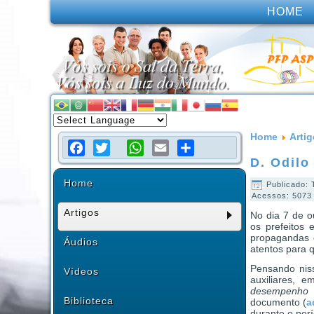
HOME
Home
Arti
D. Odilo
Facebook
Twitter
WhatsApp
Email
Share
Home
Publicado: 
Acessos: 5073
Artigos
No dia 7 de o
os prefeitos
propagandas e
Áudios
atentos para 
Pensando nis
Vídeos
auxiliares, 
desempenho d
Biblioteca
documento (
a
durante o perí