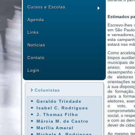
Cursos e Escolas
Estimados pa
Agenda
Escrevo-lhes 
em São Paulo.
Links
e vereadores
esta campanha
estará nas mã
Notícias
Como arcebisp
bispos auxili
Contato
municipais d
anexo; nos
Login
desempenho d
de eleitore
orientações s
à sua disposi
Colunistas
de formação.
para a forma
eleitores, ex
Geraldo Trindade
o voto, e
Isabel C. Rodrigues
comprometid
J. Thomaz Filho
social, o res
e com as dema
Márcia M. de Castro
dever de cida
Marília Amaral
Ao mesmo tem
Michele A. Rodrigues