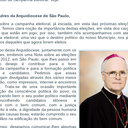
dres da Arquidiocese de São Paulo,
sobre a campanha eleitoral, já iniciada, em vista das próximas eleiç
 Temos clara noção da importância destas eleições, em vista dos carg
, que estão em jogo; por isso, também nós acompanhamos com ate
 eleitoral, uma vez que o destino político do nosso Município, nos 
os daqueles que agora forem eleitos.
o desta Arquidiocese, juntamente com os
ares, emitimos uma Nota sobre as eleições
e 2012, em São Paulo, que lhes passo em
so desejo é contribuir para o bom
a campanha e para a formação política
s e candidatos. Pedimos que essas
ejam divulgadas através dos vários meios
ção, como impressos, internet e encontros
.. Trata-se de uma ocasião importante
ção da consciência política do povo; os
ercendo bem o seu poder político mediante
scolhendo candidatos idôneos e
os com o bem comum, com a justiça
peito à vida, à dignidade da pessoa humana
is causas boas, estarão cumprindo o seu
dãos na edificação do bem comum.
po, desejamos comunicar-lhes algumas