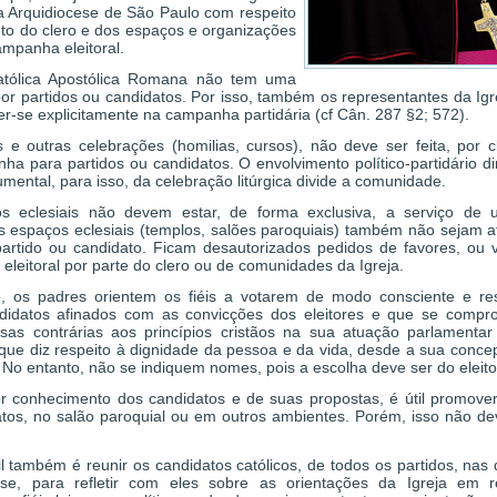
a Arquidiocese de São Paulo com respeito
to do clero e dos espaços e organizações
ampanha eleitoral.
Católica Apostólica Romana não tem uma
por partidos ou candidatos. Por isso, também os representantes da Igr
r-se explicitamente na campanha partidária (cf Cân. 287 §2; 572).
e outras celebrações (homilias, cursos), não deve ser feita, por c
ha para partidos ou candidatos. O envolvimento político-partidário d
umental, para isso, da celebração litúrgica divide a comunidade.
 eclesiais não devem estar, de forma exclusiva, a serviço de 
s espaços eclesiais (templos, salões paroquiais) também não sejam a
 partido ou candidato. Ficam desautorizados pedidos de favores, ou
 eleitoral por parte do clero ou de comunidades da Igreja.
, os padres orientem os fiéis a votarem de modo consciente e re
didatos afinados com as convicções dos eleitores e que se comp
as contrárias aos princípios cristãos na sua atuação parlamentar
que diz respeito à dignidade da pessoa e da vida, desde a sua conce
 No entanto, não se indiquem nomes, pois a escolha deve ser do eleito
 conhecimento dos candidatos e de suas propostas, é útil promove
atos, no salão paroquial ou em outros ambientes. Porém, isso não dev
til também é reunir os candidatos católicos, de todos os partidos, nas
ese, para refletir com eles sobre as orientações da Igreja em 