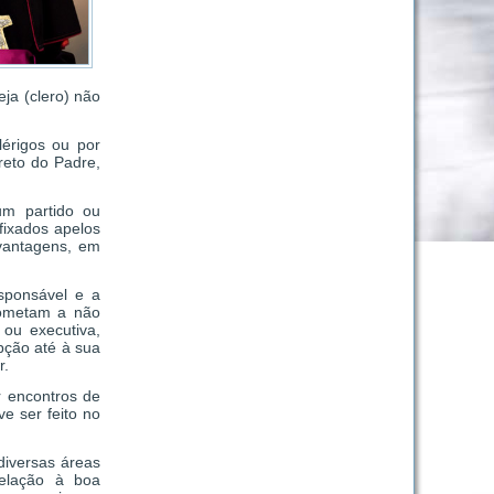
eja (clero) não
lérigos ou por
ireto do Padre,
um partido ou
fixados apelos
 vantagens, em
sponsável e a
rometam a não
 ou executiva,
pção até à sua
r.
r encontros de
e ser feito no
 diversas áreas
relação à boa