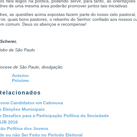
os fiéis leigos na política, podendo servir, para tanto, as orientaçõ
res de uma mesma área poderão promover juntos tais iniciativas.
res, as questões acima expostas fazem parte do nosso zelo pastoral, 
rvir, quais bons pastores, o rebanho do Senhor confiado aos nossos c
em comum. Deus os abençoe e recompense!
Scherer,
isbo de São Paulo
iocese de São Paulo, divulgação.
Anterior
Próximo
Relacionados
 com Candidatos em Cabreuva
s Eleições Municipais
 Desafios para a Participação Política da Sociedade
SJB 2016
ção Política dos Jovens
e ou não Ser Feito no Período Eleitoral