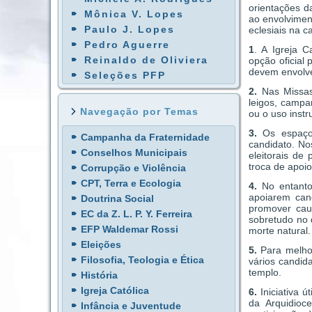
orientações d
Mônica V. Lopes
ao envolvimen
Paulo J. Lopes
eclesiais na c
Pedro Aguerre
1
. A Igreja 
Reinaldo de Oliviera
opção oficial 
devem envolve
Seleções PFP
2.
Nas Missas 
leigos, campan
Navegação por Temas
ou o uso instr
3.
Os espaços
Campanha da Fraternidade
candidato. No
Conselhos Municipais
eleitorais de
troca de apoio
Corrupção e Violência
CPT, Terra e Ecologia
4.
No entanto
apoiarem can
Doutrina Social
promover caus
EC da Z. L. P. Y. Ferreira
sobretudo no 
EFP Waldemar Rossi
morte natural.
Eleições
5.
Para melhor
Filosofia, Teologia e Ética
vários candid
templo.
História
Igreja Católica
6.
Iniciativa ú
da Arquidioc
Infância e Juventude