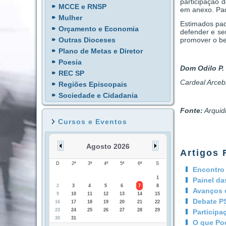
participação d
MCCE e RNSP
em anexo. Pad
Mulher
Estimados pad
Orçamento e Economia
defender e se
promover o b
Outras Dioceses
Plano de Metas e Diretor
Poesia
Dom Odilo P. 
REC SP
Cardeal Arceb
Regiões Episcopais
Sociedade e Cidadania
Fonte:
Arquid
Cursos e Eventos
Agosto 2026
Artigos 
D
2ª
3ª
4ª
5ª
6ª
S
Encontro
1
Painel da
2
3
4
5
6
7
8
Avanços e
9
10
11
12
13
14
15
Debate P
16
17
18
19
20
21
22
23
24
25
26
27
28
29
Participa
30
31
O que Pod