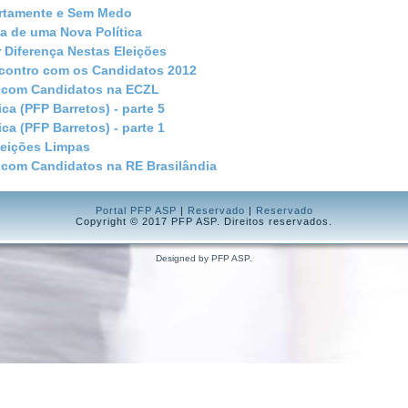
ertamente e Sem Medo
a de uma Nova Política
 Diferença Nestas Eleições
contro com os Candidatos 2012
 com Candidatos na ECZL
ica (PFP Barretos) - parte 5
ica (PFP Barretos) - parte 1
leições Limpas
 com Candidatos na RE Brasilândia
Portal PFP ASP
|
Reservado
|
Reservado
Copyright © 2017 PFP ASP. Direitos reservados.
Designed by PFP ASP.