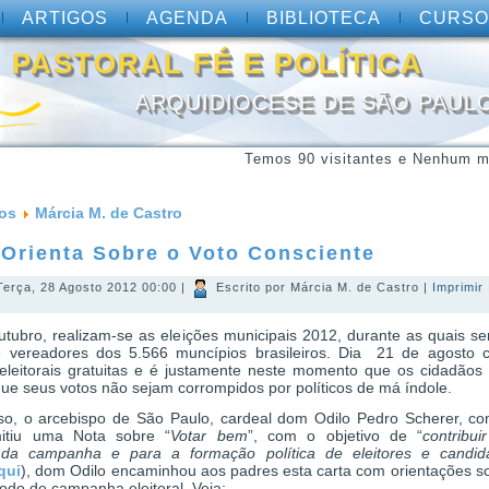
ARTIGOS
AGENDA
BIBLIOTECA
CURSO
PASTORAL FÉ E POLÍTICA
ARQUIDIOCESE DE SÃO PAUL
Temos 90 visitantes e Nenhum m
gos
Márcia M. de Castro
 Orienta Sobre o Voto Consciente
Terça, 28 Agosto 2012 00:00
|
Escrito por Márcia M. de Castro
|
Imprimir
utubro, realizam-se as eleições municipais 2012, durante as quais se
 e vereadores dos 5.566 muncípios brasileiros. Dia 21 de agosto
leitorais gratuitas e é justamente neste momento que os cidadãos 
que seus votos não sejam corrompidos por políticos de má índole.
so, o arcebispo de São Paulo, cardeal dom Odilo Pedro Scherer, co
emitiu uma Nota sobre “
Votar bem
”, com o objetivo de “
contribu
a campanha e para a formação política de eleitores e candid
qui
), dom Odilo encaminhou aos padres esta carta com orientações s
odo de campanha eleitoral. Veja: