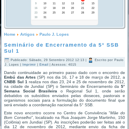
9
10
11
12
13
14
15
16
17
18
19
20
21
22
23
24
25
26
27
28
29
30
31
Home
Artigos
Paulo J. Lopes
Seminário de Encerramento da 5° SSB
Sul 1
Publicado: Sábado, 29 Setembro 2012 12:13
|
Escrito por Paulo
J. Lopes
|
Imprimir
|
Email
| Acessos: 4015
Dando continuidade ao primeiro passo dado com o encontro de
Embú das Artes
(SP) nos dia 16, 17 e 18 de março de 2012, a
CNBB Sul 1
realiza nos dias 23, 24 e 25 de novembro de 2012,
na cidade de Jundiaí (SP) o Seminário de Encerramento da
5°
Semana Social Brasileira
o Regional Sul 1, onde serão
debatidos os subsídiios enviados pelas dioseces, pastorais e
organismos sociais para a formulação do documento final que
será enviado a coordenação nacional da 5° SSB.
Este novo encontro ocorre no Centro de Convivência "
Mãe do
Bom Conselho
", localizado na Rua Joaquim Jorge Martinho, 150
(Colônia) em Jundiaí (SP). As inscrições poderão ser feitas até o
dia 12 de novembro de 2012, mediante envio da ficha de