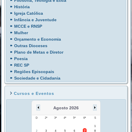
Filosofia, Teologia e Ética
História
Igreja Católica
Infância e Juventude
MCCE e RNSP
Mulher
Orçamento e Economia
Outras Dioceses
Plano de Metas e Diretor
Poesia
REC SP
Regiões Episcopais
Sociedade e Cidadania
Cursos e Eventos
Agosto 2026
D
2ª
3ª
4ª
5ª
6ª
S
1
2
3
4
5
6
7
8