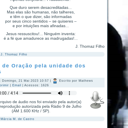
Que duro serem desacreditadas...
Mas elas são humanas, não talheres,
e têm o que dizer, são informadas
por seus cinco sentidos – se quiseres –
e por intuições mais afinadas...
Jesus ressuscitou!... Ninguém inventa:
é a fé que amadurece as madrugadas!...
J. Thomaz Filho
:
J. Thomaz Filho
 de Oração pela unidade dos
s
: Domingo, 21 Mai 2023 10:57
|
Escrito por Mathews
primir
|
Email
| Acessos: 1626
rquivo de áudio nos foi enviado pela autor(a)
reprodução autorizada pela Rádio 9 de Julho
(AM 1.600 KHz / SP).
:
Márcia M. de Castro