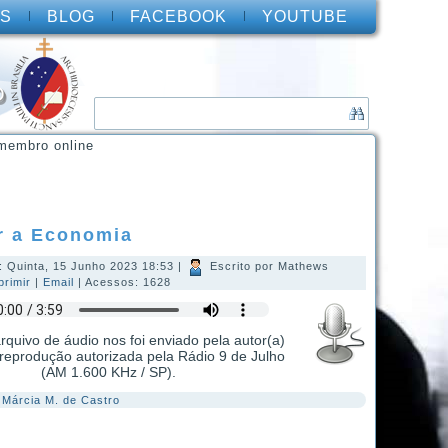
S
BLOG
FACEBOOK
YOUTUBE
O
membro online
r a Economia
: Quinta, 15 Junho 2023 18:53
|
Escrito por Mathews
primir
|
Email
| Acessos: 1628
rquivo de áudio nos foi enviado pela autor(a)
reprodução autorizada pela Rádio 9 de Julho
(AM 1.600 KHz / SP).
:
Márcia M. de Castro