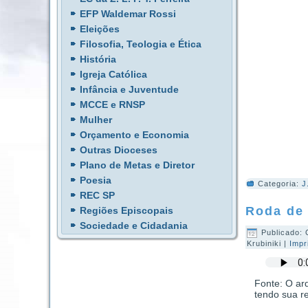
EFP Waldemar Rossi
Eleições
Filosofia, Teologia e Ética
História
Igreja Católica
Infância e Juventude
MCCE e RNSP
Mulher
Orçamento e Economia
Outras Dioceses
Plano de Metas e Diretor
Poesia
Categoria:
J
REC SP
Roda de 
Regiões Episcopais
Sociedade e Cidadania
Publicado: 
Krubiniki
|
Impr
Fonte: O arq
tendo sua r