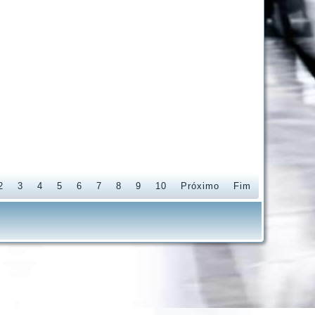
2
3
4
5
6
7
8
9
10
Próximo
Fim