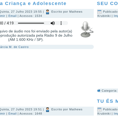
da Criança e Adolescente
SEU C
Quinta, 27 Julho 2023 19:55
|
Escrito por Mathews
Publicado
imir
|
Email
| Acessos: 1534
Krubiniki
|
Im
uivo de áudio nos foi enviado pela autor(a)
eprodução autorizada pela Rádio 9 de Julho
(AM 1.600 KHz / SP).
árcia M. de Castro
Categoria
TU ÉS 
Quinta, 27 Julho 2023 19:51
|
Escrito por Mathews
Publicado
imir
|
Email
| Acessos: 1648
Krubiniki
|
Im