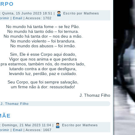
ORPO
: Quinta, 15 Junho 2023 18:51
|
Escrito por Mathews
primir
|
Email
| Acessos: 1702
No mundo há tanta fome – se fez Pão.
No mundo há tanto ódio – foi ternura.
No mundo há tanta dor – nos deu a mão.
No mundo violento – foi brandura.
No mundo dos abusos – foi irmão.
Sim, Ele é esse Corpo aqui doado,
Vigor que nos anima e que perdura
pra estarmos, também nós, do mesmo lado,
lutando contra a dor que desfigura,
levando luz, perdão, paz e cuidado.
Seu Corpo, que foi sempre salvação,
um firme não à dor: ressuscitado!
J. Thomaz Filho
:
J. Thomaz Filho
MÃE
: Domingo, 21 Mai 2023 11:04
|
Escrito por Mathews
primir
|
Email
| Acessos: 1667