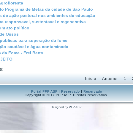
grofloresta
do Programa de Metas da cidade de São Paulo
s de ação pastoral nos ambientes de educação
ra responsavel, sustentavel e regenerativa
m ato político
de Ossos
 publicas para superação da fome
ção saudável e água contaminada
 da Fome - Frei Betto
 JEITO
00
Início
Anterior
1
Portal PFP ASP
|
Reservado
|
Reservado
Copyright © 2017 PFP ASP. Direitos reservados.
Designed by PFP ASP.