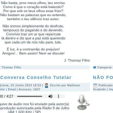
Não basta, pros meus olhos, teu sorriso.
Como é que o coração está batendo?
Por que sob os teus olhos esse friso?
Não bastam as palavras que eu entendo,
também o teu silêncio traz aviso.
Não somos simplesmente do desfrute,
tampouco do pagando e do devendo.
Convívio traz um ar que repercute
lá dentro e diz que a paz está querendo
que cada um de nós não pare, lute.
É luz, é a contramão do prejuízo!
Amigos!... Bem assim! Nem se discute!
J. Thomaz Filho
. Thomaz Filho
Categoria
Conversa Conselho Tutelar
NÃO F
Quinta, 15 Junho 2023 18:53
|
Escrito por Mathews
Publicado
imir
|
Email
| Acessos: 1607
Krubiniki
|
Im
uivo de áudio nos foi enviado pela autor(a)
eprodução autorizada pela Rádio 9 de Julho
(AM 1.600 KHz / SP).