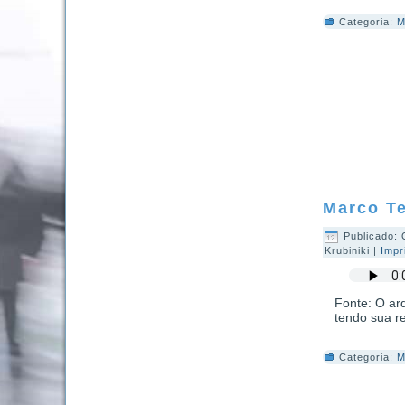
Categoria:
M
Marco T
Publicado: 
Krubiniki
|
Impr
Fonte: O arq
tendo sua r
Categoria:
M