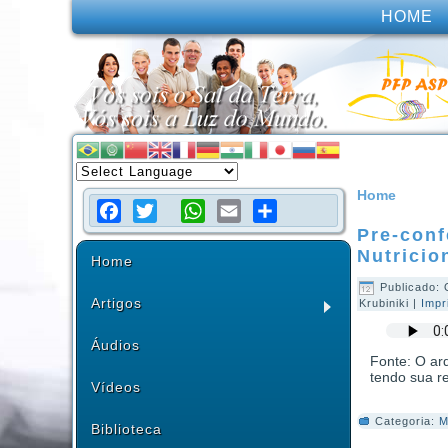
HOME
Home
Pre-conf
Facebook
Twitter
WhatsApp
Email
Share
Nutricio
Home
Publicado: 
Artigos
Krubiniki
|
Impr
Áudios
Fonte: O arq
tendo sua r
Vídeos
Categoria:
M
Biblioteca