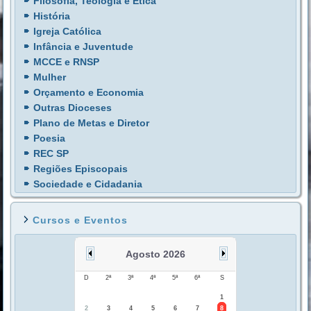
Filosofia, Teologia e Ética
História
Igreja Católica
Infância e Juventude
MCCE e RNSP
Mulher
Orçamento e Economia
Outras Dioceses
Plano de Metas e Diretor
Poesia
REC SP
Regiões Episcopais
Sociedade e Cidadania
Cursos e Eventos
Agosto 2026
D
2ª
3ª
4ª
5ª
6ª
S
1
2
3
4
5
6
7
8