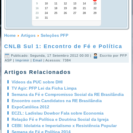
9
10
11
12
13
14
15
16
17
18
19
20
21
22
23
24
25
26
27
28
29
30
31
Home
Artigos
Seleções PFP
CNLB Sul 1: Encontro de Fé e Política
Publicado: Segunda, 17 Setembro 2012 00:00
|
Escrito por PFP
ASP
|
Imprimir
|
Email
| Acessos: 7384
Artigos Relacionados
Vídeos da PUC sobre DHI
TV Agir: PFP Lei da Ficha Limpa
Semana da Fé e Compromisso Social da RE Brasilândia
Encontro com Candidatos na RE Brasilândia
ExpoCatólica 2012
ECZL: Ladislau Dowbor Fala sobre Economia
Relação Fé e Política e Doutrina Social da Igreja
CEBI: Idolatria e Imperialismo x Resistência Popular
Semana de Fé e Política 2014