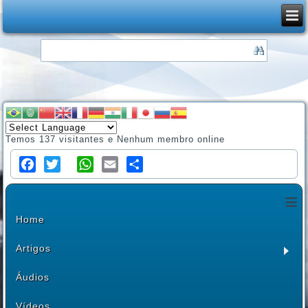
Temos 137 visitantes e Nenhum membro online
Facebook
Twitter
WhatsApp
Email
Share
≡
Home
Artigos
Áudios
Vídeos