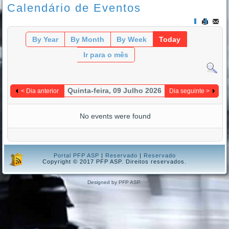
Calendário de Eventos
By Year
By Month
By Week
Today
Ir para o mês
Quinta-feira, 09 Julho 2026
< Dia anterior
Dia seguinte >
No events were found
Portal PFP ASP
|
Reservado
|
Reservado
Copyright © 2017 PFP ASP. Direitos reservados.
Designed by PFP ASP.