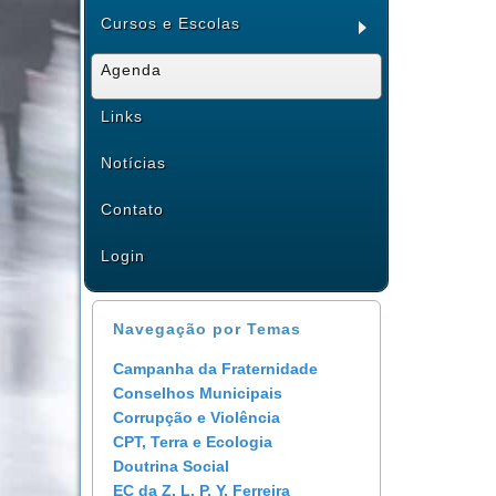
Cursos e Escolas
Agenda
Links
Notícias
Contato
Login
Navegação por Temas
Campanha da Fraternidade
Conselhos Municipais
Corrupção e Violência
CPT, Terra e Ecologia
Doutrina Social
EC da Z. L. P. Y. Ferreira