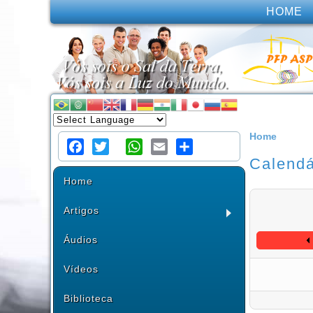
HOME
Home
Calendá
Facebook
Twitter
WhatsApp
Email
Share
Home
Artigos
Áudios
Vídeos
Biblioteca