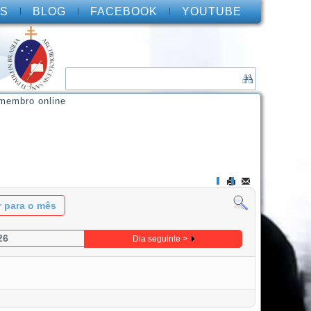
S
BLOG
FACEBOOK
YOUTUBE
membro online
Ir para o mês
26
Dia seguinte >