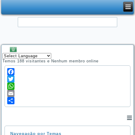
Temos 188 visitantes e Nenhum membro online
Facebook
Twitter
WhatsApp
Email
Share
≡
Navegação por Temas