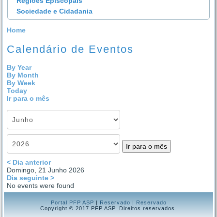
Regiões Episcopais
Sociedade e Cidadania
Home
Calendário de Eventos
By Year
By Month
By Week
Today
Ir para o mês
Ir para o mês
< Dia anterior
Domingo, 21 Junho 2026
Dia seguinte >
No events were found
Portal PFP ASP
|
Reservado
|
Reservado
Copyright © 2017 PFP ASP. Direitos reservados.