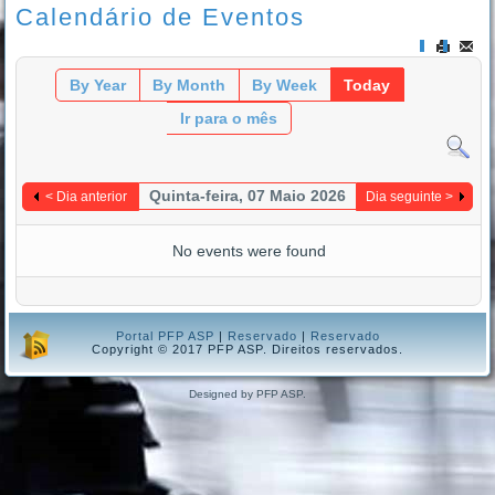
Calendário de Eventos
By Year
By Month
By Week
Today
Ir para o mês
Quinta-feira, 07 Maio 2026
< Dia anterior
Dia seguinte >
No events were found
Portal PFP ASP
|
Reservado
|
Reservado
Copyright © 2017 PFP ASP. Direitos reservados.
Designed by PFP ASP.