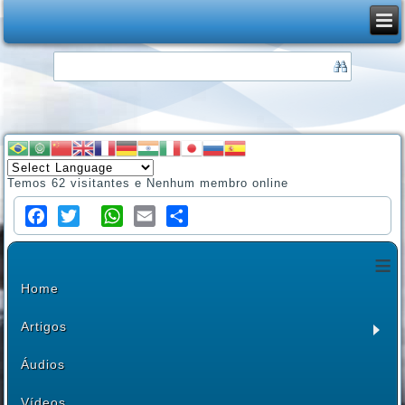
Temos 62 visitantes e Nenhum membro online
Facebook
Twitter
WhatsApp
Email
Share
≡
Home
Artigos
Áudios
Vídeos