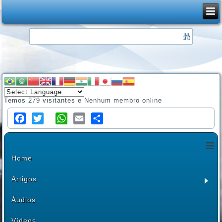
Temos 279 visitantes e Nenhum membro online
Facebook
Twitter
WhatsApp
Email
Share
≡
Home
Artigos
Áudios
Vídeos