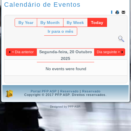
Calendário de Eventos
By Year
By Month
By Week
Today
Ir para o mês
Segunda-feira, 20 Outubro
< Dia anterior
Dia seguinte >
2025
No events were found
Portal PFP ASP
|
Reservado
|
Reservado
Copyright © 2017 PFP ASP. Direitos reservados.
Designed by PFP ASP.